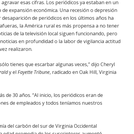
 agravar esas cifras. Los periódicos ya estaban en un
o de expansión económica. Una recesión o depresión
 desaparición de periódicos en los últimos años ha
 afueras, la América rural es más propensa a no tener
icias de la televisión local siguen funcionando, pero
oticias en profundidad o la labor de vigilancia actitud
vez realizaron.
sólo tienes que escarbar algunas veces,” dijo Cheryl
rald
y el
Fayette Tribune
,
radicado en Oak Hill, Virginia
 de 30 años. “Al inicio, los periódicos eran de
ones de empleados y todos teníamos nuestros
a del carbón del sur de Virginia Occidental
. La edad promedia de los suscriptores aumentó