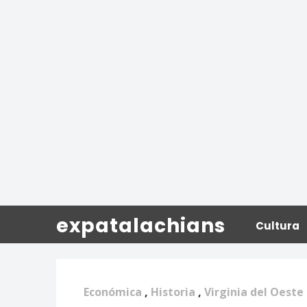
expatalachians
Cultura
Económica
,
Historia
,
Virginia del Oeste