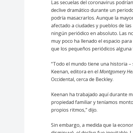
Las secuelas del coronavirus podrían
declive dramático durante un period
podría
masacrarlos. Aunque la mayor
afectado a ciudades y pueblos de las
ningún periódico en absoluto. Las not
muy poco ha llenado el espacio para n
que los pequeños periódicos alguna 
“Todo el mundo tiene una historia – 
Keenan, editora en el
Montgomery He
Occidental, cerca de Beckley.
Keenan ha trabajado aquí durante más
propiedad familiar y teníamos mont
propios ritmos,” dijo.
Sin embargo, a medida que la economí
disminuyó, el declive fue inevitable