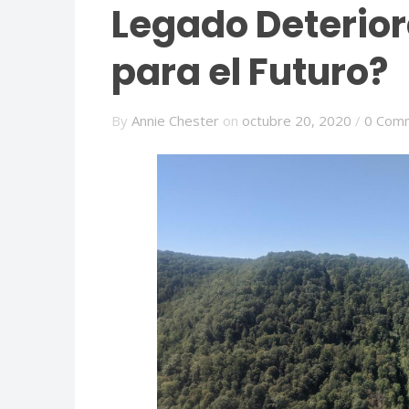
Legado Deterior
para el Futuro?
By
Annie Chester
on
octubre 20, 2020
/
0 Com