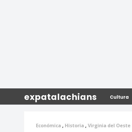
expatalachians
Cultura
Económica
,
Historia
,
Virginia del Oeste