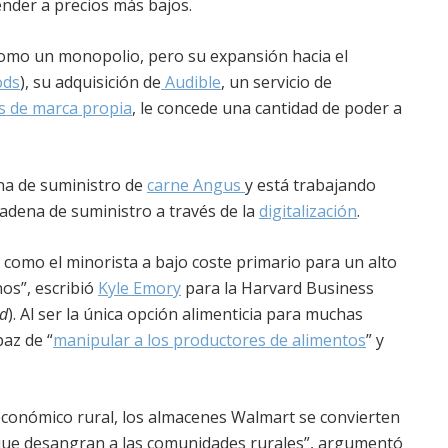
vender a precios más bajos.
omo un monopolio, pero su expansión hacia el
ods
), su adquisición de
Audible
, un servicio de
os de marca propia
, le concede una cantidad de poder a
na de suministro de
carne Angus
y está trabajando
adena de suministro a través de la
digitalización
.
omo el minorista a bajo coste primario para un alto
os”, escribió
Kyle Emory
para la Harvard Business
rd
). Al ser la única opción alimenticia para muchas
az de “
manipular a los productores de alimentos
” y
 económico rural, los almacenes Walmart se convierten
 que desangran a las comunidades rurales”, argumentó