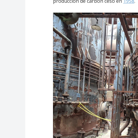
producción de carbón cesó en
1958
.