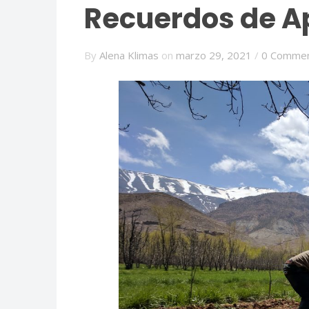
Recuerdos de Ap
By
Alena Klimas
on
marzo 29, 2021
/
0 Comme