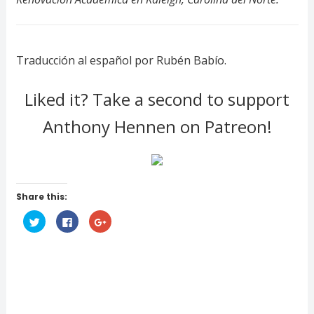
Traducción al español por Rubén Babío.
Liked it? Take a second to support
Anthony Hennen on Patreon!
Share this:
H
H
H
a
a
a
z
z
z
c
c
c
l
l
l
i
i
i
c
c
c
p
p
p
a
a
a
r
r
r
a
a
a
c
c
c