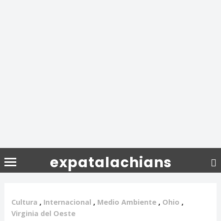
expatalachians
Cultura
,
Internacional
,
Medio Ambiente
,
Ohio
,
Virginia del Oeste