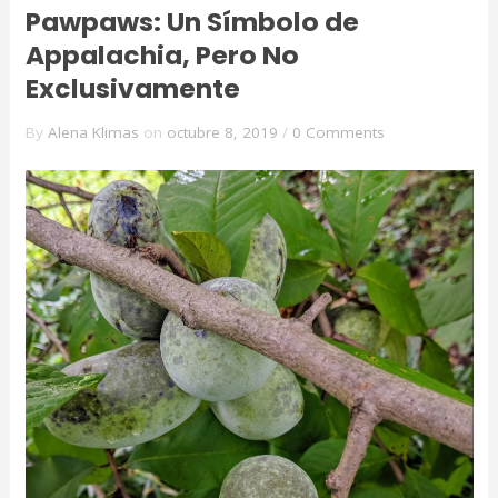
Pawpaws: Un Símbolo de
Appalachia, Pero No
Exclusivamente
By
Alena Klimas
on
octubre 8, 2019
/
0 Comments